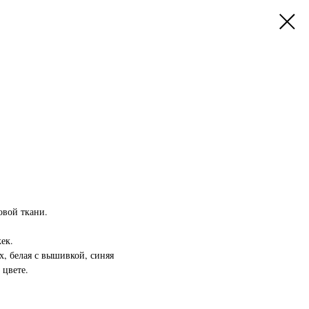
овой ткани.
ек.
х, белая с вышивкой, синяя
 цвете.